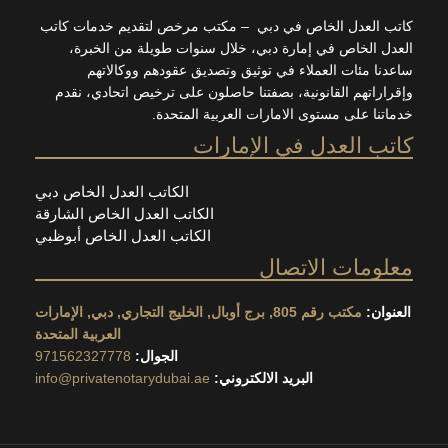
العدل الخاص في دبي – مكتب مرخص لتقديم خدمات كاتب
 الخاص في إمارة دبي، خلال سنوات طويلة من الخبرة،
ا مئات العملاء في توثيق وتصديق عقودهم ووكالاتهم
اتهم القانونية، بصفتنا حاصلون على ترخيص اتحادي، نقدم
ا على مستوى الامارات العربية المتحدة.
 العدل في الإمارات
الكاتب العدل الخاص دبي
الكاتب العدل الخاص الشارقة
الكاتب العدل الخاص أبوظبي
مات الاتصال
ان:
مكتب رقم 805, برج أوبال, الخليج التجاري, دبي, الإمارات
العربية المتحدة
الجوال:
971562327778
البريد الالكتروني:
info@privatenotarydubai.ae