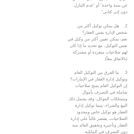
احدة” أو “عدم التنازل
كتابي”.
يمكن توكيل أكثر من
ارة نفس العقار؟
كن تعيين أكثر من وكيل في
كيل، مع تحديد ما إذا كان
حيات منفردة أو مشتركة
 معاً).
لفرق بين التوكيل العام
دارة العقار في الإمارات؟
يل العام يمنح صلاحيات
ي التصرف بأموال
ت الموكل، وقد يشمل ذلك
لشراء، بينما توكيل إدارة
هو توكيل خاص ومحدود
ت، يقتصر غالباً على إدارة
تأجيره وتحقيق العائد منه
صرف في الملكية.