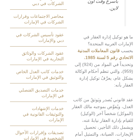
بأسرع وقت أون
الشركات في دبي
لاين.
محاضر الاجتماعات وقرارات
الشركات في الإمارات
عقود تأسيس الشركات في
كيل إدارة العقار في
دبي والإمارات
 العربية المتحدة؟
انون المعاملات المدنية
عقود الشركات والوثائق
 لسنة 1985
،
التجارية في الإمارات
وتحديداً في المواد من (924) إلى
9)، والتي تنظم أحكام الوكالة
خدمات كاتب العدل الخاص
والتوثيق في الإمارات
، يعرَّفُ توكيل إدارة
نه:
خدمات التصديق القنصلي
في الإمارات
ني يُصدر ويَوثقُ من كاتب
يُفوِّض بموجبه مالك العقار
خدمات الإشهادات
 شخصاً آخر (الوكيل)
والتوثيقات القانونية في
الإمارات
دارة العقار نيابةً عنه،
لك التأجير، تحصيل
تصديقات وإقرارات الأحوال
ت، الصيانة، والتمثيل أمام
الشخصية في الإمارات