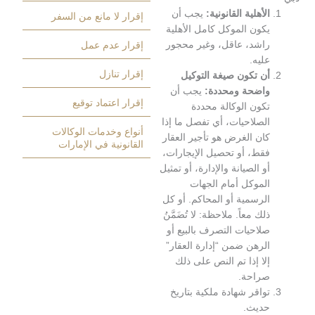
لأهلية القانونية:
يجب أن
إقرار لا مانع من السفر
كون الموكل كامل الأهلية
اشد، عاقل، وغير محجور
إقرار عدم عمل
ليه.
إقرار تنازل
ن تكون صيغة التوكيل
اضحة ومحددة:
يجب أن
إقرار اعتماد توقيع
كون الوكالة محددة
لصلاحيات، أي تفصل ما إذا
أنواع وخدمات الوكالات
ان الغرض هو تأجير العقار
القانونية في الإمارات
قط، أو تحصيل الإيجارات،
و الصيانة والإدارة، أو تمثيل
لموكل أمام الجهات
لرسمية أو المحاكم. أو كل
لك معاً. ملاحظة: لا تُضَمَّنُ
لاحيات التصرف بالبيع أو
لرهن ضمن “إدارة العقار”
لا إذا تم النص على ذلك
راحة.
واقر شهادة ملكية بتاريخ
ديث.