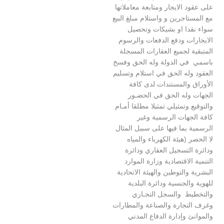
 الايجار ومتابعة معاملاتها
اجرين و واستلام مبلغ البيع
دا او بشيكات وتحصيل
ات ودفع الدفعات والرسوم
 لجميع العقارات المسجلة
ي الدولة وله الحق وفسخ
وله الحق في استلام وتسليم
والمستندات لدى كافة
وله الحق في الحضـور
 وتمثيلي تمثيلا مطلقا أمـام
جهات الرسمية وغير
بما فيها على سبيل المثال
 (هيئة الكهرباء والمياه
لتسجيل العقاري ودائرة
الاقتصادية وزارة الموارد
والتوطين والهيئة الاتحادية
الجنسية ودائرة البلدية
ط والسجل التجـاري
تجارة والصناعة والمطارات
 وإدارة الدفاع المدني