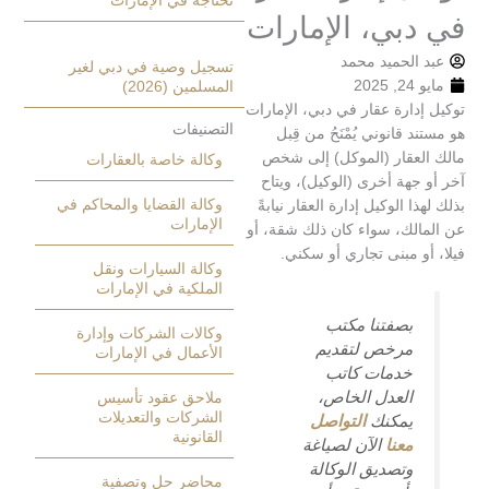
تحتاجه في الإمارات
بي، الإمارات
الحميد محمد
تسجيل وصية في دبي لغير
2
المسلمين (2026)
ارة عقار في دبي، الإمارات
التصنيفات
قانوني يُمْنَحُ من قِبل
عقار (الموكل) إلى شخص
وكالة خاصة بالعقارات
هة أخرى (الوكيل)، ويتاح
وكالة القضايا والمحاكم في
 الوكيل إدارة العقار نيابةً
الإمارات
لك، سواء كان ذلك شقة، أو
 مبنى تجاري أو سكني.
وكالة السيارات ونقل
الملكية في الإمارات
بصفتنا مكتب
وكالات الشركات وإدارة
مرخص لتقديم
الأعمال في الإمارات
خدمات كاتب
العدل الخاص،
ملاحق عقود تأسيس
الشركات والتعديلات
يمكنك
التواصل
القانونية
معنا
الآن لصياغة
وتصديق الوكالة
محاضر حل وتصفية