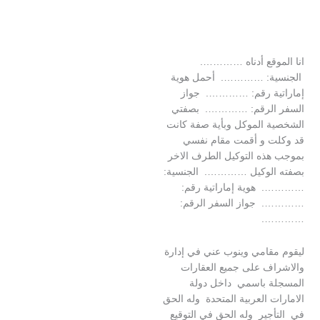
وقع أدناه ………….
ة: …………. أحمل هوية
ة رقم: …………. جواز
الرقم: …………. بصفتي
 الموكل وبأية صفة كانت
 و أقمت مقام نفسي
ذه التوكيل الطرف الاخر
الوكيل …………. الجنسية:
وية إماراتية رقم:
جواز السفر الرقم:
…
قامي وينوب عني في إدارة
ف على جميع العقارات
 باسمي داخل دولة
 العربية المتحدة وله الحق
جير وله الحق في التوقيع