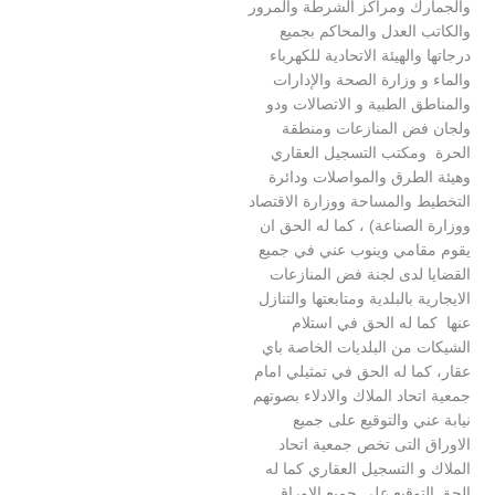
ك ومراكز الشرطة والمرور
العدل والمحاكم بجميع
الهيئة الاتحادية للكهرباء
 وزارة الصحة والإدارات
 الطبية و الاتصالات ودو
ض المنازعات ومنطقة
مكتب التسجيل العقاري
لطرق والمواصلات ودائرة
 والمساحة ووزارة الاقتصاد
لصناعة) ، كما له الحق ان
امي وينوب عني في جميع
 لدى لجنة فض المنازعات
 بالبلدية ومتابعتها والتنازل
ا له الحق في استلام
 من البلديات الخاصة باي
ا له الحق في تمثيلي امام
حاد الملاك والادلاء بصوتهم
ي والتوقيع على جميع
التى تخص جمعية اتحاد
 التسجيل العقاري كما له
وقيع علي جميع الاوراق