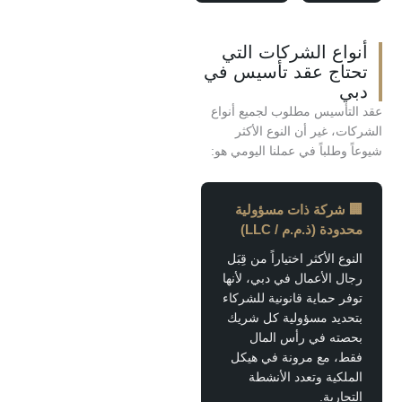
ع الشركات التي
اج عقد تأسيس في
أسيس مطلوب لجميع أنواع
 غير أن النوع الأكثر
طلباً في عملنا اليومي هو:
شركة ذات مسؤولية
ة (ذ.م.م / LLC)
 الأكثر اختياراً من قِبَل
 الأعمال في دبي، لأنها
 حماية قانونية للشركاء
يد مسؤولية كل شريك
ه في رأس المال
 مع مرونة في هيكل
كية وتعدد الأنشطة
رية.