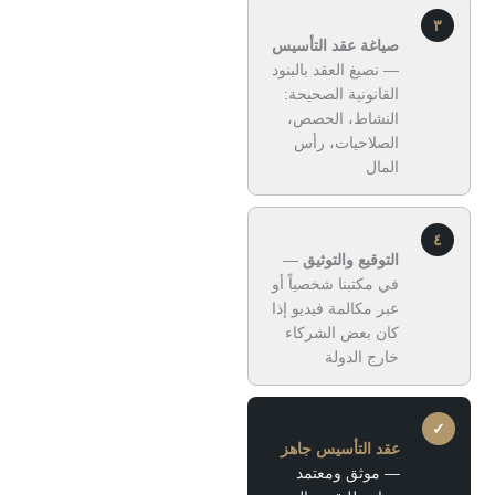
صياغة عقد التأسيس
— نصيغ العقد بالبنود
القانونية الصحيحة:
النشاط، الحصص،
الصلاحيات، رأس
المال
التوقيع والتوثيق
—
في مكتبنا شخصياً أو
عبر مكالمة فيديو إذا
كان بعض الشركاء
خارج الدولة
عقد التأسيس جاهز
— موثق ومعتمد