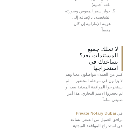
لغة أجنبية).
واز سفر المفوض وصورته
لشخصية، بالإضافة إلى
ويته الإماراتية إن كان
قيماً.
ملك جميع
ستندات بعد؟
عدك في
خراجها
العملاء يتواصلون معنا وهم
ون في مرحلة التحضير — لم
 الموافقة المبدئية بعد، أو
ا الاسم التجاري. هذا أمر
اماً.
Private Notary Du
لعميل من الصفر: نساعد
خراج
الموافقة المبدئية