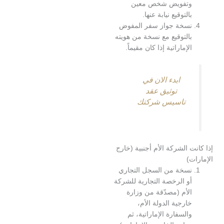
تفويض شخص معين
التوقيع نيابة عنها.
سخة جواز سفر المفوض
التوقيع مع نسخة من هويته
لإماراتية إذا كان مقيماً.
ابدء الان في
توثيق عقد
تاسيس شركتك
 الشركة الأم أجنبية (خارج
)
سخة من السجل التجاري
و الرخصة التجارية للشركة
لأم (مصدّقة من وزارة
ارجية الدولة الأم،
السفارة الإماراتية، ثم