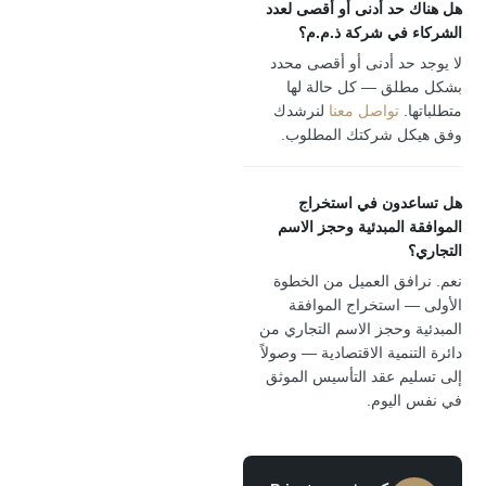
 حد أدنى أو أقصى لعدد
 في شركة ذ.م.م؟
 حد أدنى أو أقصى محدد
لق — كل حالة لها
ا.
تواصل معنا
لنرشدك
ل شركتك المطلوب.
دون في استخراج
 المبدئية وحجز الاسم
؟
افق العميل من الخطوة
— استخراج الموافقة
ة وحجز الاسم التجاري من
تنمية الاقتصادية — وصولاً
يم عقد التأسيس الموثق
اليوم.