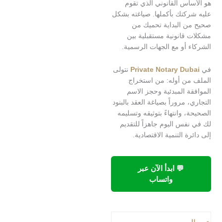
س القانوني الذي تقوم
كتك بأكملها. صياغته بشكل
 البداية تحميك من
قانونية مستقبلية بين
أو مع الجهات الرسمية.
Private Notary Du
نتولى
ن أوله: من استخراج
 المبدئية وحجز الاسم
 مروراً بصياغة العقد بالبنود
 وانتهاءً بتوثيقه وتسليمه
س اليوم جاهزاً للتقديم
 التنمية الاقتصادية.
💬 ابدأ الآن عبر
واتساب