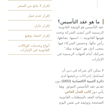
إقرار لا مانع من السفر
إقرار عدم عمل
هو عقد التأسيس؟
إقرار تنازل
سيس هو الوثيقة القانونية
 التي تُنشئ الشركة وتحدد
إقرار اعتماد توقيع
لقانونية — اسمها، نشاطها،
ها، وحصص الشركاء فيها.
أنواع وخدمات الوكالات
ق، هو “شهادة ميلاد”
القانونية في الإمارات
مام الجهات الرسمية في
.
 لأي شركة في دبي أن
 إجراءات ترخيصها لدى
مية الاقتصادية (DED)
دون
د التأسيس الموثق. وهنا
ر
كاتب العدل الخاص
:
عقد بالمتطلبات القانونية
 وتوثيقه في نفس اليوم.