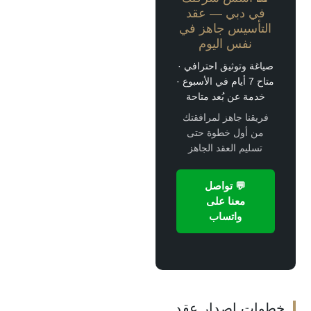
في دبي —
عقد
تأسيس
جاهز في
نفس اليوم
اغة وتوثيق احترافي ·
متاح 7 أيام في الأسبوع ·
خدمة عن بُعد متاحة
ريقنا جاهز لمرافقتك
من أول خطوة حتى
تسليم العقد الجاهز
💬 تواصل
معنا على
واتساب
ات إصدار عقد