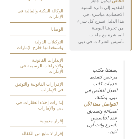
اص
ليكون جاهزاً
ديم إلى دائرة التنمية
الوكالة البنكية والمالية في
قتصادية مباشرة. في
الإمارات
 الدليل نشرح كل شيء
تجربتنا اليومية
الوصايا
باشرة مع ملفات
يس الشركات في دبي.
التوكيلات الدولية
واستخدامها خارج الإمارات
الإنذارات القانونية
والإجراءات الرسمية في
بصفتنا مكتب
الإمارات
مرخص لتقديم
خدمات كاتب
الإقرارات القانونية والتوثيق
في الإمارات
العدل الخاص في
دبي، يمكنك
إنذارات إخلاء العقارات في
التواصل معنا الآن
دبي والإمارات
لصياغة وتصديق
عقد التأسيس
إقرار مديونية
بأسرع وقت أون
لاين.
إقرار لا مانع من الكفالة