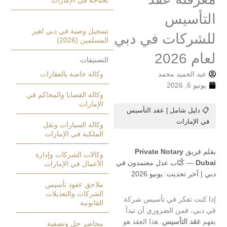
تحتاجه في الإمارات
سيس
تسجيل وصية في دبي لغير
كات في دبي
المسلمين (2026)
20
التصنيفات
الحميد محمد
وكالة خاصة بالعقارات
20
وكالة القضايا والمحاكم في
الإمارات
يل شامل | عقد التأسيس
مارات
وكالة السيارات ونقل
الملكية في الإمارات
يق
Private Notary
وكالات الشركات وإدارة
 كُتّاب عدل معتمدون في
الأعمال في الإمارات
 تحديث: يونيو 2026
ملاحق عقود تأسيس
الشركات والتعديلات
 تفكر في تأسيس شركة
القانونية
 فمن الضروري أن تبدأ
د التأسيس
. هذا العقد هو
محاضر حل وتصفية