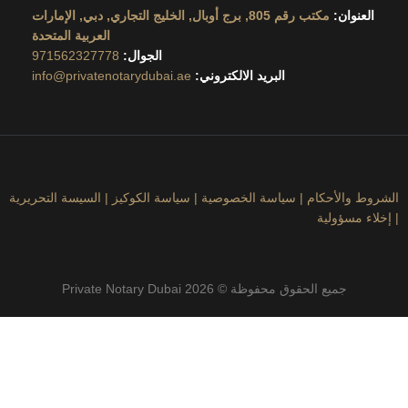
ان:
مكتب رقم 805, برج أوبال, الخليج التجاري, دبي, الإمارات
العربية المتحدة
الجوال:
971562327778
البريد الالكتروني:
info@privatenotarydubai.ae
لأحكام
|
سياسة الخصوصية
|
سياسة الكوكيز
|
السيسة التحريرية
ؤولية
جميع الحقوق محفوظة © 2026 Private Notary Dubai