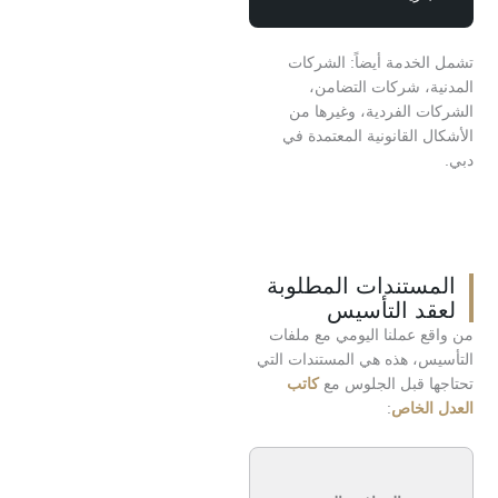
خدمة أيضاً: الشركات
، شركات التضامن،
 الفردية، وغيرها من
القانونية المعتمدة في
ستندات المطلوبة
د التأسيس
 عملنا اليومي مع ملفات
، هذه هي المستندات التي
 قبل الجلوس مع
كاتب
لخاص
: