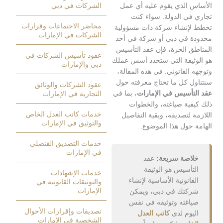
الذي يقوم عليه أي عمل
الشركات في دبي
ي الدولة. سواء كنت
محاضر الاجتماعات وقرارات
نشاء شركة ذات مسؤولية
الشركات في الإمارات
في دبي أو شركة في أحد
 الحرة، فإن عقد التأسيس
عقود تأسيس الشركات في
يقة التي ستحدد أسس عملك
دبي والإمارات
لقانوني. في هذه المقالة،
 كل ما تحتاج معرفته حول
عقود الشركات والوثائق
أسيس في الإمارات
، بما في
التجارية في الإمارات
ية صياغته، والخطوات
خدمات كاتب العدل الخاص
لتصديقه، وبقية التفاصيل
والتوثيق في الإمارات
حول هذا الموضوع.
خدمات التصديق القنصلي
في الإمارات
صة سريعة:
عقد
أسيس هو الوثيقة
خدمات الإشهادات
انونية الأساسية لإنشاء
والتوثيقات القانونية في
الإمارات
تك في دبي، ويمكن
غته وتوثيقه في نفس
تصديقات وإقرارات الأحوال
وم لدى
كاتب العدل
الشخصية في الإمارات