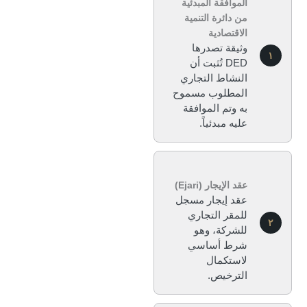
الموافقة المبدئية
من دائرة التنمية
الاقتصادية
وثيقة تصدرها
DED تُثبت أن
النشاط التجاري
المطلوب مسموح
به وتم الموافقة
عليه مبدئياً.
عقد الإيجار (Ejari)
عقد إيجار مسجل
للمقر التجاري
للشركة، وهو
شرط أساسي
لاستكمال
الترخيص.