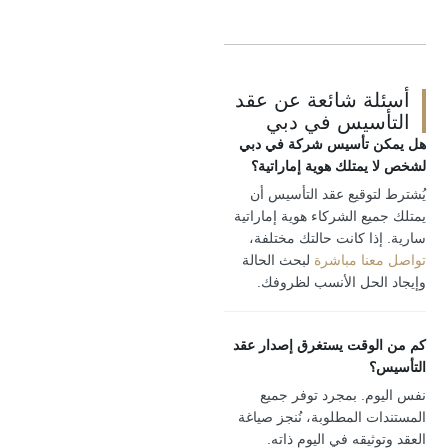
لة شائعة عن عقد
أسيس في دبي
ن تأسيس شركة في دبي
 يمتلك هوية إماراتية؟
لتوقيع عقد التأسيس أن
يع الشركاء هوية إماراتية
ذا كانت حالتك مختلفة،
عنا مباشرة
لبحث الحالة
الحل الأنسب لظروفك.
لوقت يستغرق إصدار عقد
؟
وم. بمجرد توفر جميع
ت المطلوبة، نُنجز صياغة
وثيقه في اليوم ذاته.