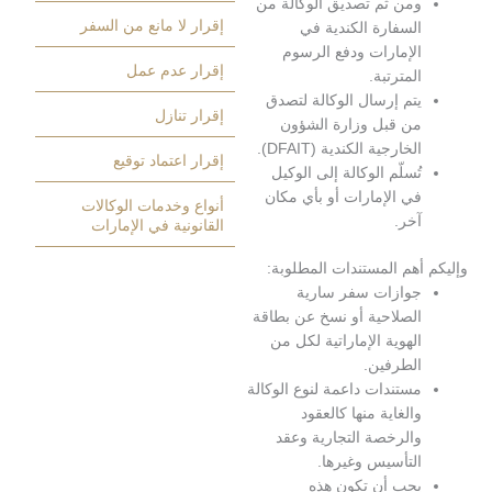
من ثم تصديق الوكالة من
إقرار لا مانع من السفر
لسفارة الكندية في
لإمارات ودفع الرسوم
إقرار عدم عمل
لمترتبة.
تم إرسال الوكالة لتصدق
إقرار تنازل
ن قبل وزارة الشؤون
لخارجية الكندية (DFAIT).
إقرار اعتماد توقيع
ُسلّم الوكالة إلى الوكيل
ي الإمارات أو بأي مكان
أنواع وخدمات الوكالات
خر.
القانونية في الإمارات
هم المستندات المطلوبة:
وازات سفر سارية
لصلاحية أو نسخ عن بطاقة
لهوية الإماراتية لكل من
لطرفين.
ستندات داعمة لنوع الوكالة
الغاية منها كالعقود
الرخصة التجارية وعقد
لتأسيس وغيرها.
جب أن تكون هذه