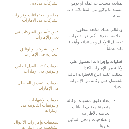
 مستجدات عمله أو توقيع
الشركات في دبي
ا وكثير من المعاملات ذات
محاضر الاجتماعات وقرارات
الشركات في الإمارات
 عليك متابعة سطورنا
عقود تأسيس الشركات في
 لمعرفة أكثر عن خطوات
دبي والإمارات
لتوكيل ومستنداته وأهمية
ً.
عقود الشركات والوثائق
التجارية في الإمارات
وإجراءات الحصول على
خدمات كاتب العدل الخاص
 الإمارات لكندا.
والتوثيق في الإمارات
يك اتباع الخطوات التالية
على وكالة من الإمارات
خدمات التصديق القنصلي
في الإمارات
خدمات الإشهادات
عداد دقيق لمسودة الوكالة
والتوثيقات القانونية في
تضمنة مختلف البيانات
الإمارات
لخاصة بالأطراف
الصلاحيات ومحل التوكيل
تصديقات وإقرارات الأحوال
غيرها.
الشخصية في الإمارات