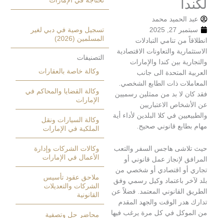
تحتاجه في الإمارات
ا
الحميد محمد
, 2025
تسجيل وصية في دبي لغير
المسلمين (2026)
 من تنامي التبادلات
رية والتعاونات الاقتصادية
التصنيفات
ة بين كندا والإمارات
وكالة خاصة بالعقارات
المتحدة الى جانب
ات ذات الطابع الشخصي.
وكالة القضايا والمحاكم في
 لا بد من ممثلين رسميين
الإمارات
خاص الاعتباريين
ين في كلا البلدين لأداء أية
وكالة السيارات ونقل
ابع قانوني صحيح.
الملكية في الإمارات
شى هاجس السفر والتعب
وكالات الشركات وإدارة
الأعمال في الإمارات
لإنجاز عمل قانوني أو
و اقتصادي أو شخصي من
ملاحق عقود تأسيس
ر باعتماد وكيل رسمي وفق
الشركات والتعديلات
لقانوني المعتمد. فضلاً عن
القانونية
در الوقت والجهد المقدم
كل في كل مرة يرغب فيها
محاضر حل وتصفية