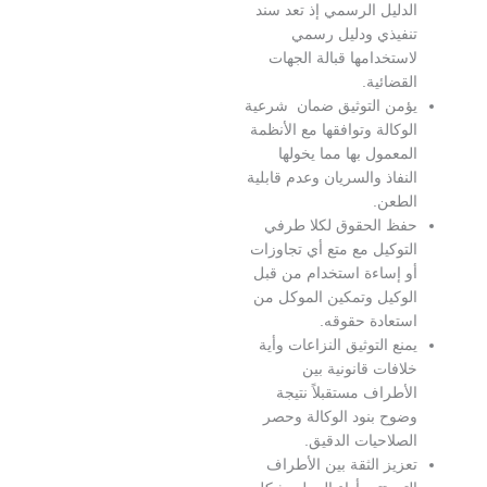
لدليل الرسمي إذ تعد سند
نفيذي ودليل رسمي
استخدامها قبالة الجهات
لقضائية.
ؤمن التوثيق ضمان شرعية
لوكالة وتوافقها مع الأنظمة
لمعمول بها مما يخولها
لنفاذ والسريان وعدم قابلية
لطعن.
فظ الحقوق لكلا طرفي
لتوكيل مع متع أي تجاوزات
و إساءة استخدام من قبل
لوكيل وتمكين الموكل من
ستعادة حقوقه.
منع التوثيق النزاعات وأية
لافات قانونية بين
لأطراف مستقبلاً نتيجة
ضوح بنود الوكالة وحصر
لصلاحيات الدقيق.
عزيز الثقة بين الأطراف