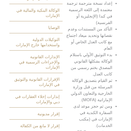
عداد نسخة مترجمة ترجمة
عتمدة إلى اللغة الرسمية
الوكالة البنكية والمالية في
الإمارات
ي كندا (الإنجليزية أو
لفرنسية)
الوصايا
لتأكد من المستندات وعدم
قصانها وتحديد ميعاد اجتماع
التوكيلات الدولية
ع كاتب العدل الخاص أو
واستخدامها خارج الإمارات
لعام.
دء التوثيق الأولي باستلام
الإنذارات القانونية
لوكالة بشكلها القانوني
والإجراءات الرسمية في
الإمارات
لمصدق بختم رسمي من
اتب العدل.
الإقرارات القانونية والتوثيق
م القيام بتصديق الوكالة
في الإمارات
لمرسلة من قبل وزارة
لخارجية والتعاون الدولي
إنذارات إخلاء العقارات في
لإماراتية (MOFA).
دبي والإمارات
من ثم حجز موعد لدى
لسفارة الكندية في
إقرار مديونية
لإمارات في (مكتب
لخدمات).
إقرار لا مانع من الكفالة