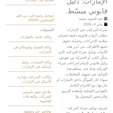
ارات: دليل
تحتاجه في الإمارات
ني مبسّط.
تسجيل وصية في دبي لغير
الحميد محمد
المسلمين (2026)
2
مركبات في الإمارات
التصنيفات
دوات قانونية دقيقة لضمان
وكالة خاصة بالعقارات
لإجراءات وحماية حقوق
أطراف. من أبرز هذه
وكالة القضايا والمحاكم في
الإمارات
توكيل شراء المركبة، الذي
لفرد أو الشركة من تفويض
وكالة السيارات ونقل
نوني لإتمام إجراءات شراء
الملكية في الإمارات
نيابةً عنه. يساهم هذا
 في تسهيل المعاملات،
وكالات الشركات وإدارة
 الموكّل داخل الإمارات أو
الأعمال في الإمارات
مع الالتزام الكامل
ن المحلية وأنظمة المرور
ملاحق عقود تأسيس
ص المعمول بها.
الشركات والتعديلات
القانونية
وكيل شراء المركبة
محاضر حل وتصفية