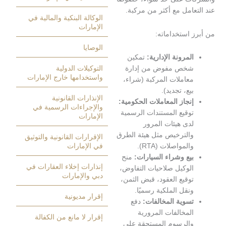
عامل مع أكثر من مركبة.
الوكالة البنكية والمالية في
الإمارات
استخداماته:
الوصايا
لمرونة الإدارية:
تمكين
خص مفوض من إدارة
التوكيلات الدولية
واستخدامها خارج الإمارات
عاملات المركبة (شراء،
يع، تجديد).
الإنذارات القانونية
نجاز المعاملات الحكومية:
والإجراءات الرسمية في
وقيع المستندات الرسمية
الإمارات
دى هيئات المرور
الترخيص مثل هيئة الطرق
الإقرارات القانونية والتوثيق
المواصلات (RTA).
في الإمارات
يع وشراء السيارات:
منح
إنذارات إخلاء العقارات في
لوكيل صلاحيات التفاوض،
دبي والإمارات
وقيع العقود، قبض الثمن،
نقل الملكية رسميًا.
إقرار مديونية
سوية المخالفات:
دفع
لمخالفات المرورية
إقرار لا مانع من الكفالة
الرسوم المستحقة على