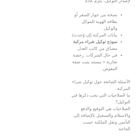
لتوكيل، يلزم عادةً:
سخة من جواز السفر أو
طاقة الهوية للموكل
الوكيل.
يانات المركبة (إن وُجدت).
موذج توكيل شراء مركبة
صدّق من كاتب العدل.
ي حال الشركات: رخصة
جارية + مستند يثبت صفة
لمفوض.
 الشائعة حول توكيل شراء
احيات التي يجب ذكرها في
ت هي التوقيع والدفع
م والتسجيل بالإضافة إلى
 ونقل الملكية حسب