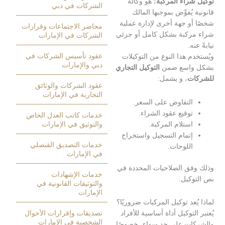
راء المركبة:
هو وكالة
الشركات في دبي
ُفوِّض بموجبها المالك
و جهة أخرى لإدارة عملية
محاضر الاجتماعات وقرارات
كبة بشكل كامل أو جزئي
الشركات في الإمارات
.
عقود تأسيس الشركات في
 هذا النوع من التوكيلات
دبي والإمارات
اسع ضمن
التوكيل التجاري
ت
، و يشمل:
عقود الشركات والوثائق
التجارية في الإمارات
لتفاوض على السعر.
وقيع عقود الشراء.
خدمات كاتب العدل الخاص
ستلام المركبة.
والتوثيق في الإمارات
تمام التسجيل واستخراج
خدمات التصديق القنصلي
للوحات.
في الإمارات
ق الصلاحيات المحددة في
خدمات الإشهادات
كيل.
والتوثيقات القانونية في
الإمارات
عد توكيل المركبات ضروريًا؟
لتوكيل أداة أساسية للأفراد
تصديقات وإقرارات الأحوال
الشخصية في الإمارات
ت على حد سواء، خصوصًا