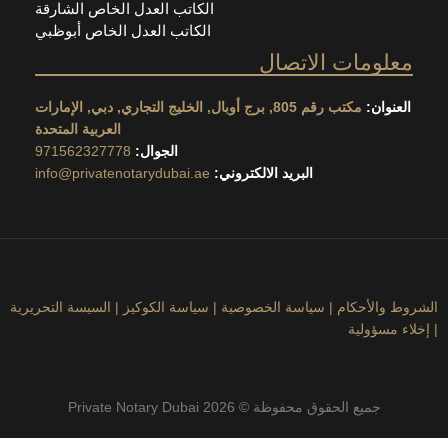
الكاتب العدل الخاص الشارقة
الكاتب العدل الخاص أبوظبي
مات الاتصال
ان:
مكتب رقم 805, برج أوبال, الخليج التجاري, دبي, الإمارات
العربية المتحدة
الجوال:
971562327778
البريد الالكتروني:
info@privatenotarydubai.ae
لأحكام
|
سياسة الخصوصية
|
سياسة الكوكيز
|
السيسة التحريرية
ؤولية
جميع الحقوق محفوظة © 2026 Private Notary Dubai