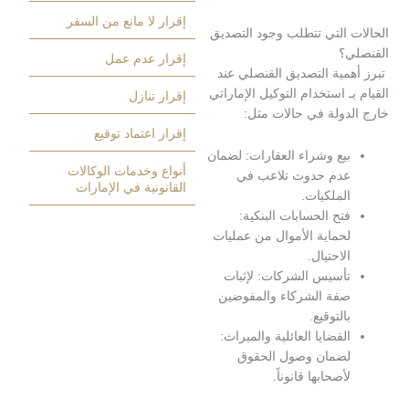
إقرار لا مانع من السفر
 التي تتطلب وجود التصديق
؟
إقرار عدم عمل
مية التصديق القنصلي عند
ـ استخدام التوكيل الإماراتي
إقرار تنازل
دولة في حالات مثل:
إقرار اعتماد توقيع
يع وشراء العقارات: لضمان
أنواع وخدمات الوكالات
دم حدوث تلاعب في
القانونية في الإمارات
لملكيات.
تح الحسابات البنكية:
حماية الأموال من عمليات
لاحتيال.
أسيس الشركات: لإثبات
فة الشركاء والمفوضين
التوقيع.
لقضايا العائلية والميراث:
ضمان وصول الحقوق
أصحابها قانوناً.