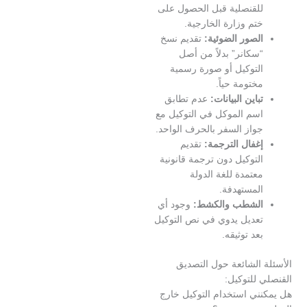
لقنصلية قبل الحصول على
تم وزارة الخارجية.
لصور الضوئية:
تقديم نسخ
سكانر” بدلاً من أصل
لتوكيل أو صورة رسمية
ختومة حياً.
باين البيانات:
عدم تطابق
سم الموكل في التوكيل مع
واز السفر بالحرف الواحد.
غفال الترجمة:
تقديم
لتوكيل دون ترجمة قانونية
عتمدة للغة الدولة
لمستهدفة.
لشطب والكشط:
وجود أي
عديل يدوي في نص التوكيل
عد توثيقه.
 الشائعة حول التصديق
للتوكيل:
ني استخدام التوكيل خارج