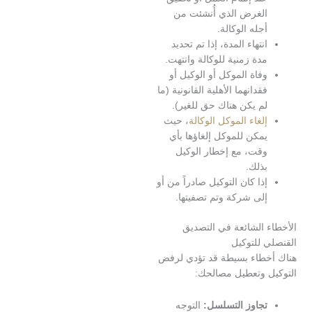
لغرض الذي أُنشئت من
جله الوكالة.
نتهاء المدة، إذا تم تحديد
دة زمنية للوكالة وانتهت.
فاة الموكل أو الوكيل أو
قدانهما الأهلية القانونية (ما
م يكن هناك حق للغير).
لغاء الموكل الوكالة
، حيث
مكن للموكل إلغاؤها بأي
قت، مع إخطار الوكيل
ذلك.
ذا كان التوكيل صادراً من أو
لى شركة وتم تصفيتها.
 الشائعة في التصديق
 للتوكيل
طاء بسيطة قد تؤدي لرفض
 وتعطيل مصالحك:
جاوز التسلسل:
التوجه