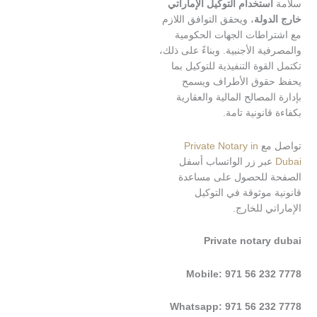
ستخدام التوكيل الإماراتي
ولة
، ويحقق التوافق اللازم
اطات الجهات الحكومية
ة الأجنبية. وبناءً على ذلك،
قوة التنفيذية للتوكيل بما
قوق الأطراف ويسمح
لمصالح المالية والعقارية
انونية تامة.
مع
Private Notary in
بر زر الواتساب أسفل
للحصول على مساعدة
موثوقة في التوكيل
ي للخارج.
Private notar
Mobile: 971 56 2
Whatsapp: 971 56 23