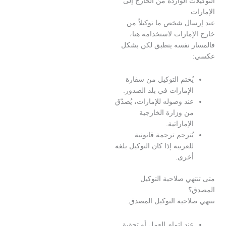
ت الواردة من الخارج إلى
ال شخص ما توكيلاً من
مارات لاستخدامه هنا،
 نفسه ينطبق لكن بشكل
ُختم التوكيل من سفارة
لإمارات في بلد الصدور.
ند وصوله للإمارات، يُصدّق
ن وزارة الخارجية
لإماراتية.
ُترجم ترجمة قانونية
لعربية إذا كان التوكيل بلغة
خرى.
ي صلاحية التوكيل
؟
احية التوكيل المصدق:
ند إتمام العمل أو تحقيق