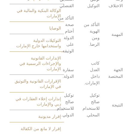
لاف
التوكيل
القنصلي
الوكالة البنكية والمالية في
الإمارات
التأكد من
التأكد من
صحة
الوصايا
الهوية
أختام
ة
ومن
الدولة
التوكيلات الدولية
الرضا.
على
واستخدامها خارج الإمارات
الوثيقة.
الإنذارات القانونية
كاتب
والإجراءات الرسمية في
الإمارات
العدل
سفارة
صة
داخل
الدولة.
الإقرارات القانونية والتوثيق
الإمارات.
في الإمارات
توكيل
توكيل
إنذارات إخلاء العقارات في
صالح
صالح
دبي والإمارات
ة
للاستخدام
للاستخدام
المحلي.
الدولي.
إقرار مديونية
إقرار لا مانع من الكفالة