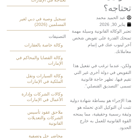
تحتاجه في الإمارات
جه؟
الحميد محمد
تسجيل وصية في دبي لغير
2
المسلمين (2026)
وكالة القانونية وسيلة مهمة
التصنيفات
القدرة على تفويض شخص
وب عنك في إتمام
وكالة خاصة بالعقارات
ك.
وكالة القضايا والمحاكم في
الإمارات
ندما ترغب في تفعيل هذا
 في دولة أخرى غير التي
وكالة السيارات ونقل
ا، تظهر حاجة قانونية
الملكية في الإمارات
لتصديق القنصلي”.
وكالات الشركات وإدارة
الأعمال في الإمارات
راء هو ببساطة شهادة دولية
التوكيل الذي تحمله هو
ملاحق عقود تأسيس
سمية وحقيقية، مما يمنحه
الشركات والتعديلات
قانونية للعمل به خارج
القانونية
محاضر حل وتصفية