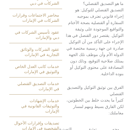
الشركات في دبي
لتصديق القنصلي؟
القنصلي للتوكيل: هو
محاضر الاجتماعات وقرارات
انوني تعترف بموجبه
الشركات في الإمارات
أو القنصلية بصحة الأختام
ع الموجودة على وثيقة
عقود تأسيس الشركات في
 يقتصر دور القنصل في هذا
دبي والإمارات
على التأكد من أن التوكيل
عن جهة رسمية مختصة في
عقود الشركات والوثائق
الأم وأن موظف تلك الجهة
التجارية في الإمارات
احية التوقيع، وذلك دون
خدمات كاتب العدل الخاص
ة على محتوى التوكيل أو
والتوثيق في الإمارات
داخلية
.
خدمات التصديق القنصلي
ن توثيق التوكيل والتصديق
في الإمارات
ا يحدث خلط بين الخطوتين،
خدمات الإشهادات
والتوثيقات القانونية في
ارق بسيط ومهم لمسار
الإمارات
:
تصديقات وإقرارات الأحوال
الشخصية في الإمارات
توثيق
التصديق