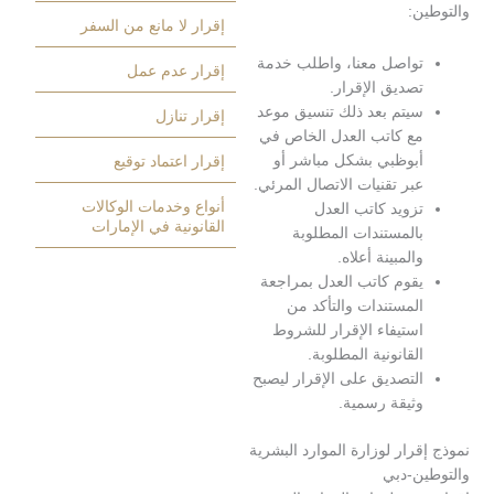
:
إقرار لا مانع من السفر
واصل معنا، واطلب خدمة
إقرار عدم عمل
صديق الإقرار.
يتم بعد ذلك تنسيق موعد
إقرار تنازل
ع كاتب العدل الخاص في
بوظبي بشكل مباشر أو
إقرار اعتماد توقيع
بر تقنيات الاتصال المرئي.
أنواع وخدمات الوكالات
زويد كاتب العدل
القانونية في الإمارات
المستندات المطلوبة
المبينة أعلاه.
قوم كاتب العدل بمراجعة
لمستندات والتأكد من
ستيفاء الإقرار للشروط
لقانونية المطلوبة.
لتصديق على الإقرار ليصبح
ثيقة رسمية.
رار لوزارة الموارد البشرية
ن-دبي