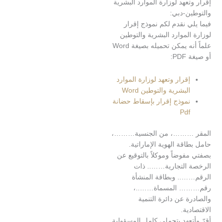
عهد لوزارة الموارد البشرية
ن-دبي:
 نقدم لكم نموذج إقرار
لموارد البشرية والتوطين
علماً أنه يمكن تحميله بصيغة Word
:
قرار وتعهد لوزارة الموارد
لبشرية والتوطين Word
موذج إقرار بإسقاط حضانة
Pd
………، من الجنسية………،
قة الهوية الإماراتية.
وضاً وموكلاً بالتوقيع عن
التجارية…….. ذات
.. وبطاقة المنشأة
 المسماة……..،
 عن دائرة التنمية
ية.
عهد بتحملي كامل المسؤولية