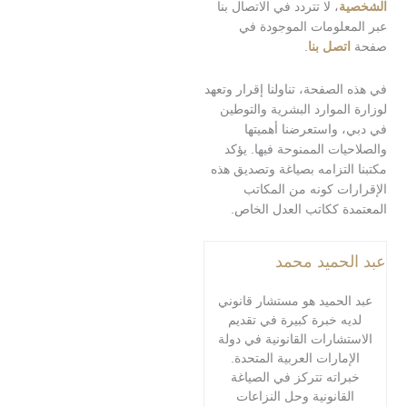
ة
، لا تتردد في الاتصال بنا
علومات الموجودة في
تصل بنا
.
لصفحة، تناولنا إقرار وتعهد
لموارد البشرية والتوطين
 واستعرضنا أهميتها
ات الممنوحة فيها. يؤكد
لتزامه بصياغة وتصديق هذه
ات كونه من المكاتب
ة ككاتب العدل الخاص.
حميد محمد
لحميد هو مستشار قانوني
ه خبرة كبيرة في تقديم
شارات القانونية في دولة
مارات العربية المتحدة.
اته تتركز في الصياغة
قانونية وحل النزاعات