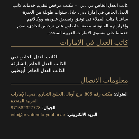
العدل الخاص في دبي – مكتب مرخص لتقديم خدمات كاتب
 الخاص في إمارة دبي، خلال سنوات طويلة من الخبرة،
ا مئات العملاء في توثيق وتصديق عقودهم ووكالاتهم
اتهم القانونية، بصفتنا حاصلون على ترخيص اتحادي، نقدم
ا على مستوى الامارات العربية المتحدة.
 العدل في الإمارات
الكاتب العدل الخاص دبي
الكاتب العدل الخاص الشارقة
الكاتب العدل الخاص أبوظبي
مات الاتصال
ان:
مكتب رقم 805, برج أوبال, الخليج التجاري, دبي, الإمارات
العربية المتحدة
الجوال:
971562327778
البريد الالكتروني:
info@privatenotarydubai.ae