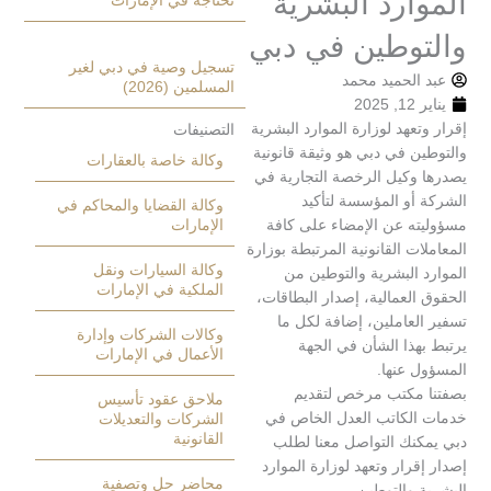
ارد البشرية
تحتاجه في الإمارات
وطين في دبي
تسجيل وصية في دبي لغير
الحميد محمد
المسلمين (2026)
2
عهد لوزارة الموارد البشرية
التصنيفات
 في دبي هو وثيقة قانونية
وكالة خاصة بالعقارات
وكيل الرخصة التجارية في
أو المؤسسة لتأكيد
وكالة القضايا والمحاكم في
ه عن الإمضاء على كافة
الإمارات
ت القانونية المرتبطة بوزارة
وكالة السيارات ونقل
البشرية والتوطين من
الملكية في الإمارات
لعمالية، إصدار البطاقات،
عاملين، إضافة لكل ما
وكالات الشركات وإدارة
ذا الشأن في الجهة
الأعمال في الإمارات
 عنها.
مكتب مرخص لتقديم
ملاحق عقود تأسيس
لكاتب العدل الخاص في
الشركات والتعديلات
القانونية
نك التواصل معنا لطلب
رار وتعهد لوزارة الموارد
محاضر حل وتصفية
والتوطين.