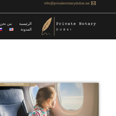
خطي
info@privatenotarydubai.ae
لى
لمحتوى
الرئيسية
من نحن
المدونة