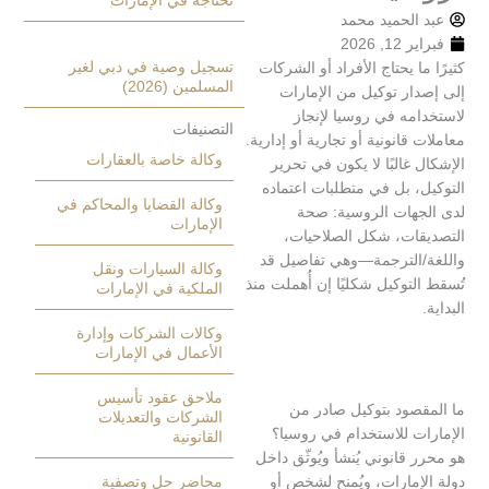
تحتاجه في الإمارات
الحميد محمد
 2026
تسجيل وصية في دبي لغير
ا يحتاج الأفراد أو الشركات
المسلمين (2026)
ار توكيل من الإمارات
مه في روسيا لإنجاز
التصنيفات
قانونية أو تجارية أو إدارية.
وكالة خاصة بالعقارات
غالبًا لا يكون في تحرير
 بل في متطلبات اعتماده
وكالة القضايا والمحاكم في
هات الروسية: صحة
الإمارات
ات، شكل الصلاحيات،
الترجمة—وهي تفاصيل قد
وكالة السيارات ونقل
توكيل شكليًا إن أُهملت منذ
الملكية في الإمارات
وكالات الشركات وإدارة
الأعمال في الإمارات
ملاحق عقود تأسيس
صود بتوكيل صادر من
الشركات والتعديلات
ت للاستخدام في روسيا؟
القانونية
قانوني يُنشأ ويُوثّق داخل
مارات، ويُمنح لشخص أو
محاضر حل وتصفية