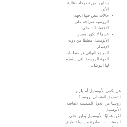
شابهها من تصرفات عالية
لأثر.
الات تنص فيها الجهة
لروسية صراحة على
لاعتماد القنصلي.
ندما لا يكون مسار
لأبوستيل مطبقًا من دولة
لإصدار.
لمرجع النهائي هو متطلبات
لجهة الروسية التي سيُقدَّم
ها التوكيل.
 الأبوستيل أم يلزم
 القنصلي لروسيا؟
 الدول المنضمة لاتفاقية
ل.
ًا: الأبوستيل يُطبق على
ات الصادرة من دولة طرف