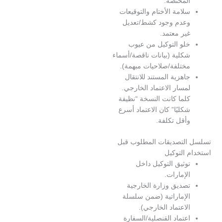
لمختصة.
لامة الأختام والتوقيعات
عدم وجود كشط/تعديل
ير معتمد.
لو التوكيل من عيوب
كلية (بيانات ناقصة/أسماء
ختلفة/صلاحيات مبهمة).
اهزية المستند للانتقال
مسار الاعتماد الخارجي.
لما كانت النسخة “نظيفة
كليًا” كان الاعتماد أسرع
أقل تكلفة.
لتصديقات المطلوب قبل
 التوكيل
وثيق التوكيل داخل
لإمارات.
صديق وزارة الخارجية
لإماراتية (ضمن سلسلة
لاعتماد الخارجي).
عتماد القنصلية/السفارة