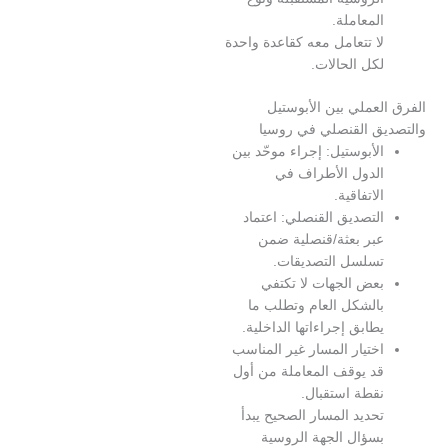
لمعاملة.
ا تتعامل معه كقاعدة واحدة
كل الحالات.
عملي بين الأبوستيل
ق القنصلي في روسيا
لأبوستيل: إجراء موحّد بين
لدول الأطراف في
لاتفاقية.
لتصديق القنصلي: اعتماد
بر بعثة/قنصلية ضمن
سلسل التصديقات.
عض الجهات لا تكتفي
الشكل العام وتطلب ما
طابق إجراءاتها الداخلية.
ختيار المسار غير المناسب
د يوقف المعاملة من أول
قطة استقبال.
حديد المسار الصحيح يبدأ
سؤال الجهة الروسية