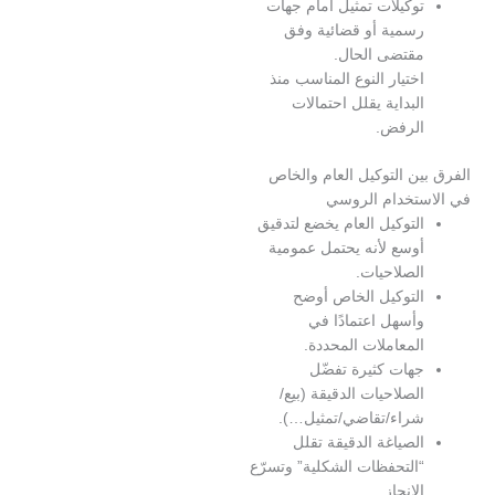
وكيلات تمثيل أمام جهات
سمية أو قضائية وفق
قتضى الحال.
ختيار النوع المناسب منذ
لبداية يقلل احتمالات
لرفض.
ن التوكيل العام والخاص
تخدام الروسي
لتوكيل العام يخضع لتدقيق
وسع لأنه يحتمل عمومية
لصلاحيات.
لتوكيل الخاص أوضح
أسهل اعتمادًا في
لمعاملات المحددة.
هات كثيرة تفضّل
لصلاحيات الدقيقة (بيع/
راء/تقاضي/تمثيل…).
لصياغة الدقيقة تقلل
التحفظات الشكلية” وتسرّع
لإنجاز.