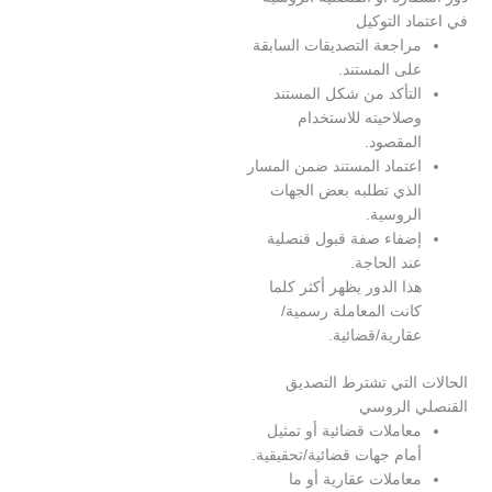
د التوكيل
راجعة التصديقات السابقة
لى المستند.
لتأكد من شكل المستند
صلاحيته للاستخدام
لمقصود.
عتماد المستند ضمن المسار
لذي تطلبه بعض الجهات
لروسية.
ضفاء صفة قبول قنصلية
ند الحاجة.
ذا الدور يظهر أكثر كلما
انت المعاملة رسمية/
قارية/قضائية.
 التي تشترط التصديق
 الروسي
عاملات قضائية أو تمثيل
مام جهات قضائية/تحقيقية.
عاملات عقارية أو ما