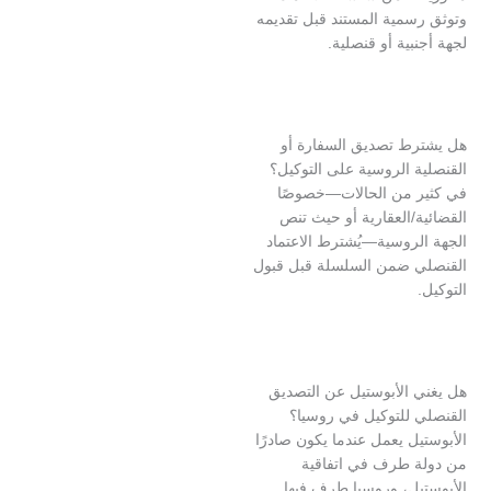
سمية المستند قبل تقديمه
بية أو قنصلية.
ط تصديق السفارة أو
 الروسية على التوكيل؟
 من الحالات—خصوصًا
/العقارية أو حيث تنص
لروسية—يُشترط الاعتماد
 ضمن السلسلة قبل قبول
 الأبوستيل عن التصديق
 للتوكيل في روسيا؟
ل يعمل عندما يكون صادرًا
 طرف في اتفاقية
يل، وروسيا طرف فيها.