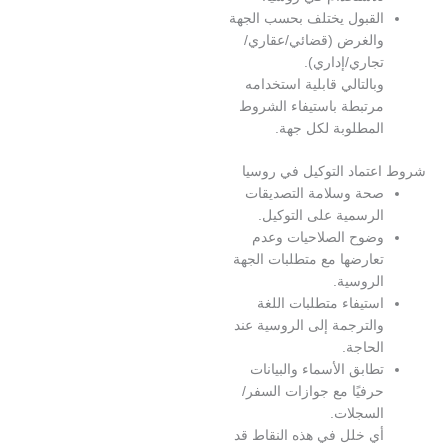
لقبول يختلف بحسب الجهة
الغرض (قضائي/عقاري/
جاري/إداري).
بالتالي قابلية استخدامه
رتبطة باستيفاء الشروط
لمطلوبة لكل جهة.
تماد التوكيل في روسيا
حة وسلامة التصديقات
لرسمية على التوكيل.
ضوح الصلاحيات وعدم
عارضها مع متطلبات الجهة
لروسية.
ستيفاء متطلبات اللغة
الترجمة إلى الروسية عند
لحاجة.
طابق الأسماء والبيانات
رفيًا مع جوازات السفر/
لسجلات.
ي خلل في هذه النقاط قد