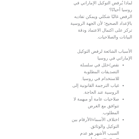
رفض التوكيل الإماراتي في
انًا؟
البًا شكلي ويمكن تفاديه
 الصحيح؛ لأن الجهة الروسية
 اكتمال الاعتماد ودقة
 والصلاحيات.
 الشائعة لرفض التوكيل
ي في روسيا
قص/خلل في سلسلة
لتصديقات المطلوبة
لاستخدام في روسيا.
ياب الترجمة القانونية إلى
لروسية عند الحاجة.
لاحيات عامة أو مبهمة لا
توافق مع الغرض
لمطلوب.
ختلاف الأسماء/الأرقام بين
لتوكيل والوثائق.
لسبب الأشهر هو عدم