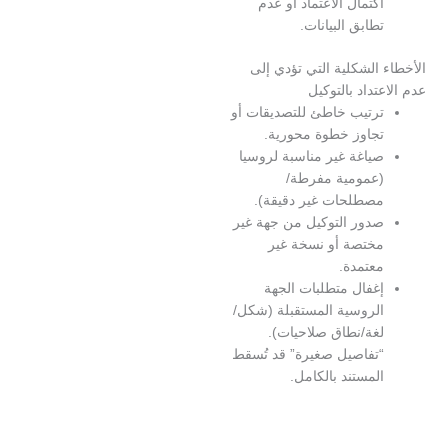
كتمال الاعتماد أو عدم
طابق البيانات.
الشكلية التي تؤدي إلى
تداد بالتوكيل
رتيب خاطئ للتصديقات أو
جاوز خطوة محورية.
ياغة غير مناسبة لروسيا
عمومية مفرطة/
صطلحات غير دقيقة).
دور التوكيل من جهة غير
ختصة أو نسخة غير
عتمدة.
غفال متطلبات الجهة
لروسية المستقبلة (شكل/
غة/نطاق صلاحيات).
تفاصيل صغيرة” قد تُسقط
لمستند بالكامل.