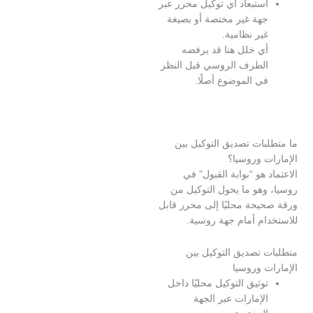
ستبعاد أي توكيل محرر عبر
هة غير مختصة أو بصيغة
ير نظامية.
ي خلل هنا قد يرفضه
لطرف الروسي قبل النظر
ي الموضوع أصلًا.
بات تصديق التوكيل بين
ت وروسيا؟
 هو “بوابة القبول” في
وهو ما يحول التوكيل من
يحة محليًا إلى محرر قابل
ام أمام جهة روسية.
 تصديق التوكيل بين
 وروسيا
وثيق التوكيل محليًا داخل
لإمارات عبر الجهة