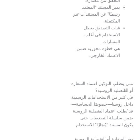
لتحقق من مصدره.
ميز المستند “المعتمد
سميًا” عن المستندات غير
لمكتملة.
ياب التصديق يعطل
لاستخدام في أغلب
لمسارات.
ي خطوة محورية ضمن
لاعتماد الخارجي.
ب التوكيل اعتماد السفارة
لية الروسية؟
 من الاستخدامات الرسمية
وسيا—خصوصًا الحساسة—
 اعتماد القنصلية الروسية
سلة التصديقات حتى
ستند “مُجازًا” للاستخدام.
ارة أو القنصلية الروسية