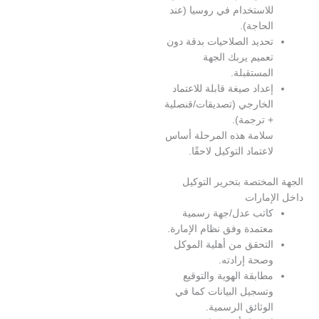
لاستخدام في روسيا (عند
لحاجة).
حديد الصلاحيات بدقة دون
عميم يربك الجهة
لمستقبلة.
عداد صيغة قابلة للاعتماد
لخارجي (تصديقات/قنصلية
 ترجمة).
لامة هذه المرحلة أساس
اعتماد التوكيل لاحقًا.
مختصة بتحرير التوكيل
إمارات
اتب عدل/جهة رسمية
عتمدة وفق نظام الإمارة.
لتحقق من أهلية الموكل
صحة إرادته.
طابقة الهوية والتوقيع
تسجيل البيانات كما في
لوثائق الرسمية.