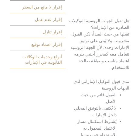
إقرار لا مانع من السفر
إقرار عدم عمل
الجهات الروسية التوكيلات
 من الإمارات؟
إقرار تنازل
ن حيث المبدأ، لكن القبول
ولا يُبنى على توثيق
إقرار اعتماد توقيع
 وحده؛ لأن الجهة الروسية
معه كمحرر أجنبي يلزمه
أنواع وخدمات الوكالات
مناسب وصياغة صالحة
القانونية في الإمارات
م.
 التوكيل الإماراتي لدى
الروسية
لقبول قائم من حيث
لأصل.
ا يُكتفى بالتوثيق المحلي
اخل الإمارات.
ُشترط استكمال مسار
لاعتماد المعمول به
لاستخدام في روسيا.