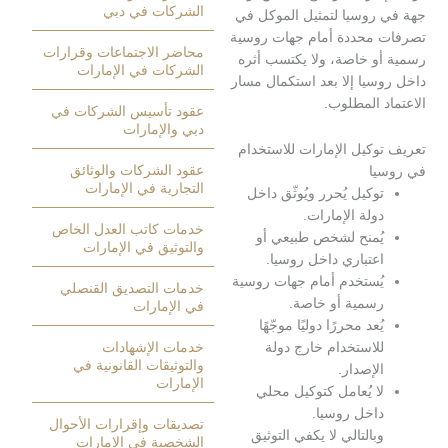
الشركات في دبي
روسيا لتمثيل الموكل في
محددة أمام جهات روسية
محاضر الاجتماعات وقرارات
و خاصة، ولا يكتسب أثره
الشركات في الإمارات
سيا إلا بعد استكمال مسار
 المطلوب.
عقود تأسيس الشركات في
دبي والإمارات
وكيل الإمارات للاستخدام
عقود الشركات والوثائق
ا
التجارية في الإمارات
وكيل يُحرر ويُوثّق داخل
ولة الإمارات.
خدمات كاتب العدل الخاص
ُمنح لشخص طبيعي أو
والتوثيق في الإمارات
عتباري داخل روسيا.
ُستخدم أمام جهات روسية
خدمات التصديق القنصلي
سمية أو خاصة.
في الإمارات
ُعد محررًا دوليًا موجّهًا
لاستخدام خارج دولة
خدمات الإشهادات
والتوثيقات القانونية في
لإصدار.
الإمارات
ا يُعامل كتوكيل محلي
اخل روسيا.
تصديقات وإقرارات الأحوال
بالتالي لا يكفي التوثيق
الشخصية في الإمارات