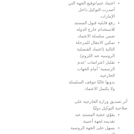
عتماد ختم/توقيع الجهة التي
صدرت التوكيل داخل
لإمارات.
فع قابلية قبول المستند
لاستخدام خارج الدولة
من سلسلة الاعتماد.
مكين الانتقال للمرحلة
لتالية (اعتماد القنصلية
لروسية عند اللزوم).
قليل اعتراضات “عدم
لرسمية” أمام الجهات
لخارجية.
دونها غالبًا تتوقف السلسلة
لا يكتمل الاعتماد.
يق وزارة الخارجية على
لتوكيل دوليًا
قوّي حجية المستند عند
قديمه لجهة أجنبية.
سهل على الجهة الروسية