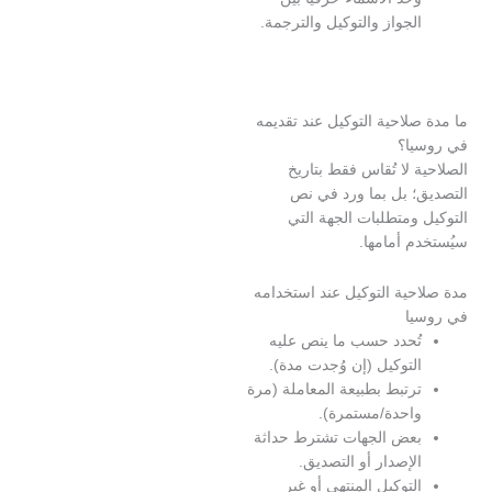
لجواز والتوكيل والترجمة.
لاحية التوكيل عند تقديمه
ا؟
 لا تُقاس فقط بتاريخ
؛ بل بما ورد في نص
ومتطلبات الجهة التي
 أمامها.
حية التوكيل عند استخدامه
ا
ُحدد حسب ما ينص عليه
لتوكيل (إن وُجدت مدة).
رتبط بطبيعة المعاملة (مرة
احدة/مستمرة).
عض الجهات تشترط حداثة
لإصدار أو التصديق.
لتوكيل المنتهي أو غير