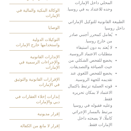
لمحلي داخل الإمارات
حده للاعتداد به في روسيا.
الوكالة البنكية والمالية في
الإمارات
القانونية للتوكيل الإماراتي
الوصايا
سيا
ُعامل كمحرر أجنبي صادر
التوكيلات الدولية
ن خارج روسيا.
واستخدامها خارج الإمارات
ا يُعتد به دون استيفاء
تطلبات الاعتماد الروسية.
الإنذارات القانونية
خضع للفحص الشكلي من
والإجراءات الرسمية في
يث الصياغة والتصديقات.
الإمارات
خضع للفحص اللغوي عند
الإقرارات القانونية والتوثيق
قديمه للجهة الروسية.
في الإمارات
وته العملية ترتبط باكتمال
لاعتماد لا بمكان تحريره
إنذارات إخلاء العقارات في
قط.
دبي والإمارات
عليه فقبوله في روسيا
رتبط بالمسار الإجرائي
إقرار مديونية
املًا، لا بصحته داخل
لإمارات فقط.
إقرار لا مانع من الكفالة