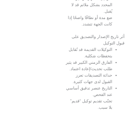
لمحدد بشكل ملائم قد لا
ُقبل.
ع مدة أو نطاقًا واضحًا إذا
انت الجهة تتشدد.
خ الإصدار والتصديق على
وكيل
لتوكيلات القديمة قد تُقابل
تحفظات شكلية.
لفارق الزمني الكبير قد يثير
لب تحديث/إعادة اعتماد.
داثة التصديقات تعزز
لقبول لدى جهات كثيرة.
لتاريخ عنصر تدقيق أساسي
ند الفحص.
جنّب تقديم توكيل “قديم”
لا سبب.