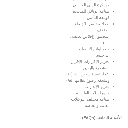
مذكرة الرأي القانوني.
ياغة الوثائق المتعددة
وثيقة التأمين.
عداد محاضر الاجتماع
اختلاف
لمضمون(إفلاس،تصفية،
….)
ضع لوائح الانضباط
لداخلية.
حرير الإقرارات الإقرار
لمشفوع باليمين.
عداد عقد تأسيس الشركة
ملحقه وصوغ نظامها العام.
حرير الإنذارات
المراسلات القانونية.
ياغة مختلف التوكيلات
لعامة والخاصة.
ائعة (FAQs):