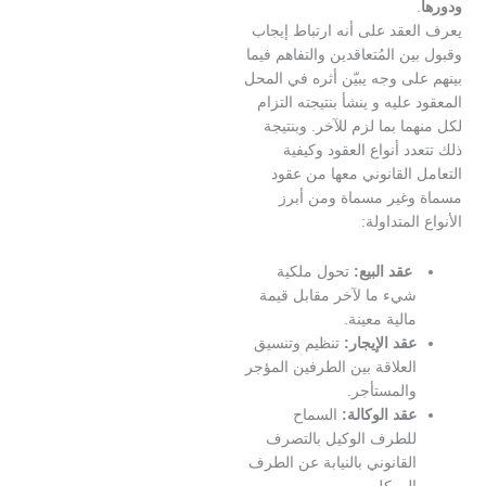
عقد على أنه ارتباط إيجاب
ن المُتعاقدين والتفاهم فيما
ى وجه يبيّن أثره في المحل
عليه و ينشأ بنتيجته التزام
ا بما لزم للآخر. وبنتيجة
د أنواع العقود وكيفية
القانوني معها من عقود
غير مسماة ومن أبرز
لمتداولة:
عقد البيع:
تحول ملكية
يء ما لآخر مقابل قيمة
الية معينة.
قد الإيجار:
تنظيم وتنسيق
لعلاقة بين الطرفين المؤجر
المستأجر.
قد الوكالة:
السماح
لطرف الوكيل بالتصرف
لقانوني بالنيابة عن الطرف