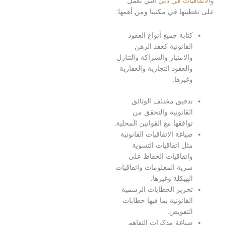
يات في دبي
التي نعمل
تها في مكتبنا ومن أهمها:
تابة جميع أنواع العقود
لقانونية كعقد الرهن
الامتياز والشراكة والتنازل
العقود التجارية والعقارية
غيرها.
دقيق مختلف الوثائق
لقانونية والتحقق من
وافقها مع القوانين المحلية.
ياغة الاتفاقيات القانونية
ثل اتفاقيات التسوية
اتفاقيات الحفاظ على
رية المعلومات واتفاقيات
لهيكلة وغيرها.
حرير الخطابات الرسمية
لقانونية بما فيها خطابات
لتفويض.
ياغة مذكرات التفاهم