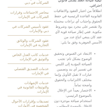
ياغة العقد بشكل قانوني
الشركات في دبي
.
من اعتبار العقود والاتفاقيات
محاضر الاجتماعات وقرارات
ة القاعدة الرئيسية في حفظ
الشركات في الإمارات
واجتناب أي نزاعات محتملة
صر على مجرد بنود وشروط
عقود تأسيس الشركات في
دبي والإمارات
 ففي إطار صياغة قوية لأي
ينبغي اتباع عدد من
عقود الشركات والوثائق
لجوهرية وفق ما يلي:
التجارية في الإمارات
لابتعاد عن الغموض وتحقيق
خدمات كاتب العدل الخاص
لوضوح بشكل تام: تجنب
والتوثيق في الإمارات
لصياغة المؤدية إلى اللبس
خدمات التصديق القنصلي
ي تفسير أي بند وتضمين
في الإمارات
بارات لا تقبل التأويل وإنما
ختلف الالتزامات والحقوق
خدمات الإشهادات
اضحة تماماً.
والتوثيقات القانونية في
لاختصار بعيداً عن الإخلال
الإمارات
الموضوع الرئيسي:
ستخدام صياغة موجزة دون
تصديقات وإقرارات الأحوال
الشخصية في الإمارات
لإخلال بالوضوح المطلوب