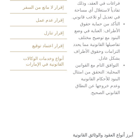
راغات في العقد، وذلك
إقرار لا مانع من السفر
فادياً لاستغلال أي مساحة
ي تعديل أو تلاعب قانوني.
إقرار عدم عمل
لتأكد من حماية حقوق
لأطراف: العناية في وضع
إقرار تنازل
لبنود مع توضيح مختلف
فاصيلها القانونية مما يحدد
إقرار اعتماد توقيع
لتزامات وحقوق الأطراف
شكل عادل.
أنواع وخدمات الوكالات
القانونية في الإمارات
لتوافق التام مع القوانين
لمحلية: التحقق من امتثال
لبنود للأحكام القانونية
عدم خروجها عن النطاق
لقانوني الصحيح.
ع العقود والوثائق القانونية