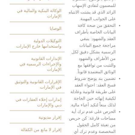
لمضمون لتفادي الإسهاب
الوكالة البنكية والمالية في
لزائد الذي قد يشتت الانتباه
الإمارات
لى الجوانب المهمة.
لتحقق من صحة كافة
الوصايا
لبيانات الخاصة بأطراف
لعقد والشهود: ينبغي
التوكيلات الدولية
راجعة جميع البيانات
واستخدامها خارج الإمارات
لرسمية بشكل دقيق لكل
ن الأطراف والشهود
الإنذارات القانونية
والإجراءات الرسمية في
التثبت من توافقها مع
الإمارات
لوثائق المعتمدة قانوناً.
ضمين بند يوضح شروط
الإقرارات القانونية والتوثيق
سخ العقد: احتواء العقد
في الإمارات
لى طريقة قانونية وعادلة
كيفية إنهائه حين الحاجة
إنذارات إخلاء العقارات في
ذلك منعاً لتكبد أعباء مالية.
دبي والإمارات
لحرص على عدم ترك أية
إقرار مديونية
ساحات فارغة: كن حريص
ن تعبئة كامل الحقول
إقرار لا مانع من الكفالة
لمخصصة وعدم ترك أي