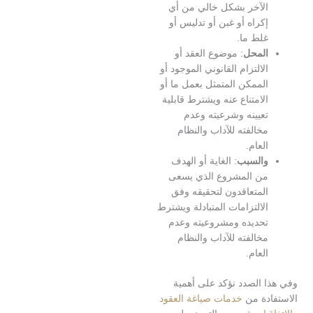
لآخر بشكل خالي من أي
كراه أو غبن أو تدليس أو
لط ما.
لمحل
: موضوع العقد أو
لالتزام القانوني الموجود أو
لممكن المتمثل بعمل ما أو
لامتناع عنه ويشترط قابلية
عيينه وشرعيته وعدم
خالفته للآداب والنظام
لعام.
السبب
: الغاية أو الهدف
ن المشروع الذي يسعى
لمتعاقدون لتحقيقه وفق
لالتزامات المتبادلة ويشترط
حديده ومشروعيته وعدم
خالفته للآداب والنظام
لعام.
 الصدد نؤكد على أهمية
دة من
خدمات صياغة العقود