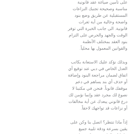
ن صياغة عقد قانونية
وصحيحة تجنبك النزاعات
لية عن طريق وضع بنود
خالية من أية ثغرات
 الى جانب الخبرة التي توفر
الجهد والحرص على التزام
قد بمختلف الأنظمة
ن المعمول بها محلياً.
كد عليك الاستعانة بكاتب
لخاص في دبي عند توقيع أي
مان مراجعة البنود وإضافة
أي بند يساهم في دعم
نوناً. فنحن في مكتبنا لا
 مجرد عقد وإنما نؤمن لك
وني يبعدك عن أية مخالفات
ت قد تواجهك لاحقاً.
ا تنتظر؟ اتصل بنا وكن على
رعة ودقة تلبية جميع