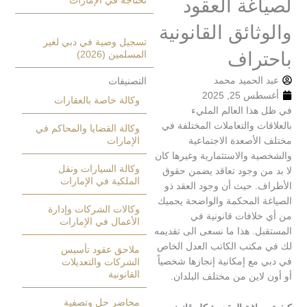
تحتاجه في الإمارات
غة العقود
ائق القانونية
تسجيل وصية في دبي لغير
راف
المسلمين (2026)
الحميد محمد
التصنيفات
2, 2025
وكالة خاصة بالعقارات
ذا العالم المليء
ت والتعاملات المختلفة في
وكالة القضايا والمحاكم في
لأصعدة الاجتماعية
الإمارات
ة والاستثمارية وغيرها كان
وكالة السيارات ونقل
ن وجود تعاقد يضمن حقوق
الملكية في الإمارات
. حيث أن وجود العقد ذو
 المحكمة والواضحة يحميك
وكالات الشركات وإدارة
لافات قانونية في
الأعمال في الإمارات
ل. هذا ما نسعى الى تقديمه
كتب الكاتب العدل الخاص
ملاحق عقود تأسيس
ع إمكانية إنجازها شخصياً
الشركات والتعديلات
القانونية
اين من مختلف البلدان.
محاضر حل وتصفية