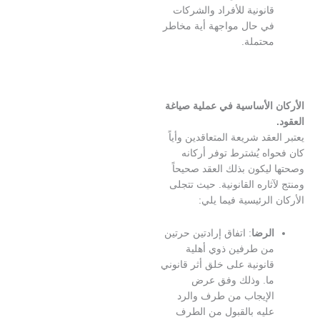
انونية للأفراد والشركات
ي حال مواجهة أية مخاطر
حتملة.
الأساسية في عملية صياغة
عقد شريعة المتعاقدين وأياً
ه يُشترط توفر أركانه
يكون بذلك العقد صحيحاً
ثاره القانونية. حيث تتجلى
الرئيسية فيما يلي:
لرضا
: اتفاق إرادتين حرتين
ن طرفين ذوي أهلية
انونية على خلق أثر قانوني
ا. وذلك وفق عرض
لإيجاب من طرف والرد
ليه بالقبول من الطرف