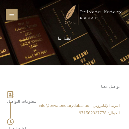
خطي
لى
لمحتوى
اتصل بنا
تواصل معنا
معلومات التواصل
البريد الإلكتروني : info@privatenotarydubai.ae
الجوال: 971562327778
ساعات العمل